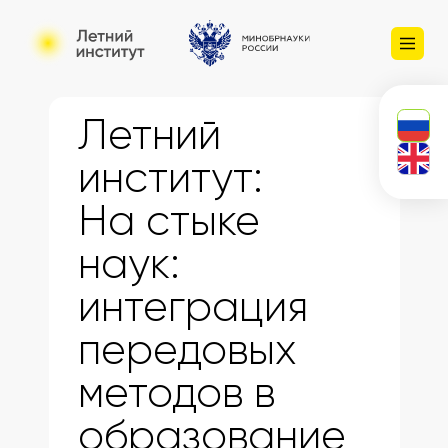
Летний
институт:
На стыке
наук:
интеграция
передовых
методов в
образование